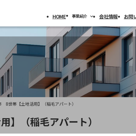
HOME
会社情報
お問
事業紹介
事業内容
不動産事業
外装事業
建設事業
市 8世帯【土地活用】（稲毛アパート）
活用】（稲毛アパート）