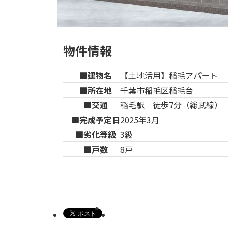
物件情報
■建物名
【土地活用】稲毛アパート
■所在地
千葉市稲毛区稲毛台
■交通
稲毛駅 徒歩7分（総武線）
■完成予定日
2025年3月
■劣化等級​
3級
■戸数
8戸